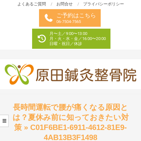
Skip
よくあるご質問
お問合せ
プライバシーポリシー
to
ご予約はこちら
content
06-7504-7565
月〜土／9:00〜13:00
月・火・水・金／16:00〜20:00
日曜・祝日／休診
Primary
Navigation
長時間運転で腰が痛くなる原因と
Menu
は？夏休み前に知っておきたい対
策 »
C01F6BE1-6911-4612-81E9-
4AB13B3F1498