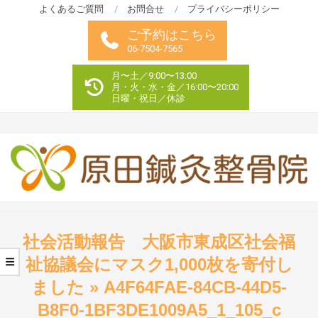
Skip
よくあるご質問
お問合せ
プライバシーポリシー
to
ご予約はこちら
content
06-7504-7565
月〜土／9:00〜13:00
月・火・水・金／16:00〜20:00
日曜・祝日／休診
Primary
Navigation
社会活動報告 大阪市東成区社会福
Menu
祉協議会にマスク1,000枚を寄付し
ました »
A4F64FAE-84CB-44D5-
B8F0-1BF3DE1009A5_1_105_c