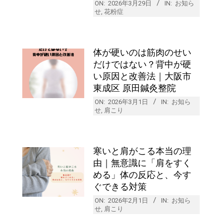
ON:
2026年3月29日
IN:
お知ら
せ
,
花粉症
体が硬いのは筋肉のせい
だけではない？背中が硬
い原因と改善法｜大阪市
東成区 原田鍼灸整院
ON:
2026年3月1日
IN:
お知ら
せ
,
肩こり
寒いと肩がこる本当の理
由｜無意識に「肩をすく
める」体の反応と、今す
ぐできる対策
ON:
2026年2月1日
IN:
お知ら
せ
,
肩こり