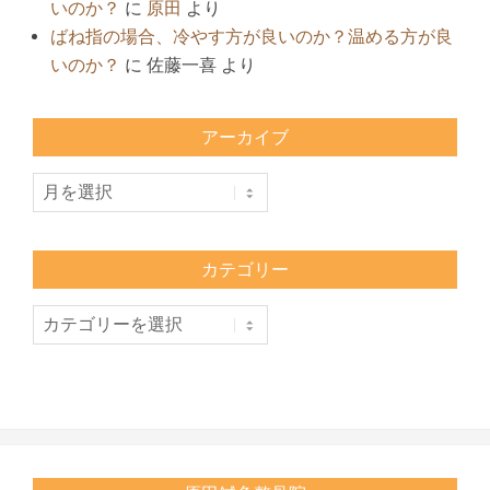
いのか？
に
原田
より
ばね指の場合、冷やす方が良いのか？温める方が良
いのか？
に
佐藤一喜
より
アーカイブ
ア
ー
カ
イ
カテゴリー
ブ
カ
テ
ゴ
リ
ー