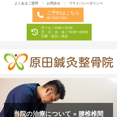
Skip
よくあるご質問
お問合せ
プライバシーポリシー
to
ご予約はこちら
content
06-7504-7565
月〜土／9:00〜13:00
月・火・水・金／16:00〜20:00
日曜・祝日／休診
Primary
Navigation
Menu
当院の治療について »
腰椎椎間