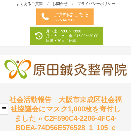
Skip
よくあるご質問
お問合せ
プライバシーポリシー
to
ご予約はこちら
content
06-7504-7565
月〜土／9:00〜13:00
月・火・水・金／16:00〜20:00
日曜・祝日／休診
Primary
Navigation
社会活動報告 大阪市東成区社会福
Menu
祉協議会にマスク1,000枚を寄付し
ました »
C2F590C4-2206-4FC4-
BDEA-74D56E576528_1_105_c