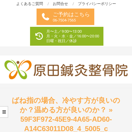
Skip
よくあるご質問
お問合せ
プライバシーポリシー
to
ご予約はこちら
content
06-7504-7565
月〜土／9:00〜13:00
月・火・水・金／16:00〜20:00
日曜・祝日／休診
Primary
Navigation
ばね指の場合、冷やす方が良いの
Menu
か？温める方が良いのか？ »
59F3F972-45E9-4A65-AD60-
A14C63011D08_4_5005_c