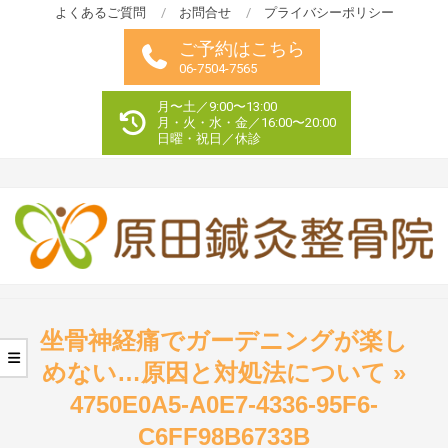
Skip
よくあるご質問
お問合せ
プライバシーポリシー
to
ご予約はこちら
content
06-7504-7565
月〜土／9:00〜13:00
月・火・水・金／16:00〜20:00
日曜・祝日／休診
Primary
Navigation
坐骨神経痛でガーデニングが楽し
Menu
めない…原因と対処法について »
4750E0A5-A0E7-4336-95F6-
C6FF98B6733B