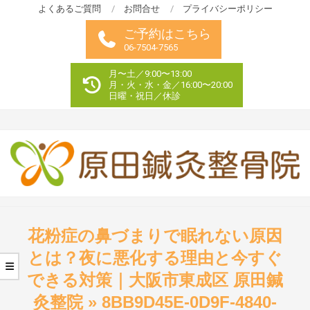
Skip
よくあるご質問
お問合せ
プライバシーポリシー
to
ご予約はこちら
content
06-7504-7565
月〜土／9:00〜13:00
月・火・水・金／16:00〜20:00
日曜・祝日／休診
Primary
Navigation
花粉症の鼻づまりで眠れない原因
Menu
とは？夜に悪化する理由と今すぐ
できる対策｜大阪市東成区 原田鍼
灸整院 »
8BB9D45E-0D9F-4840-