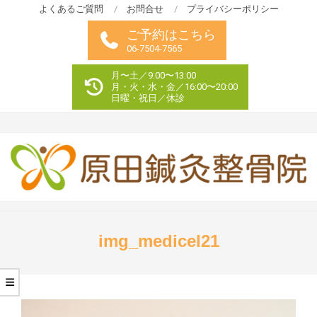
Skip
よくあるご質問
お問合せ
プライバシーポリシー
to
ご予約はこちら
content
06-7504-7565
月〜土／9:00〜13:00
月・火・水・金／16:00〜20:00
日曜・祝日／休診
Primary
Navigation
img_medicel21
Menu