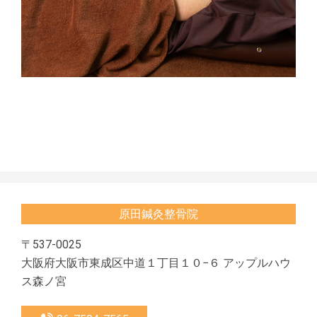
2020-
10-
17
原田鍼灸整骨院
〒537-0025
大阪府大阪市東成区中道１丁目１０−６ アップルハウ
ス森ノ宮