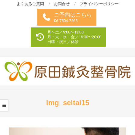
Skip
よくあるご質問
お問合せ
プライバシーポリシー
to
ご予約はこちら
content
06-7504-7565
月〜土／9:00〜13:00
月・火・水・金／16:00〜20:00
日曜・祝日／休診
Primary
Navigation
img_seitai15
Menu