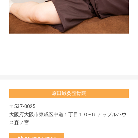
2020-
10-
17
原田鍼灸整骨院
〒537-0025
大阪府大阪市東成区中道１丁目１０−６ アップルハウ
ス森ノ宮