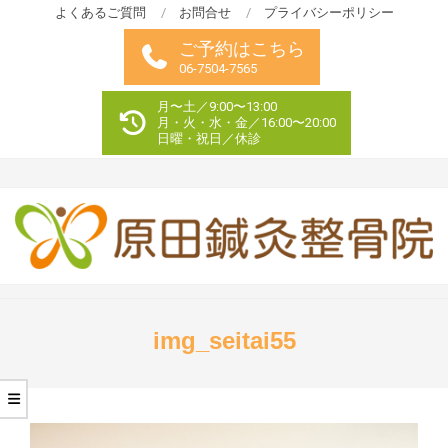
Skip
よくあるご質問
お問合せ
プライバシーポリシー
to
ご予約はこちら
content
06-7504-7565
月〜土／9:00〜13:00
月・火・水・金／16:00〜20:00
日曜・祝日／休診
Primary
Navigation
img_seitai55
Menu