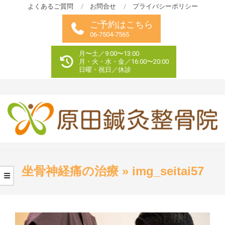
Skip
よくあるご質問
お問合せ
プライバシーポリシー
to
ご予約はこちら
content
06-7504-7565
月〜土／9:00〜13:00
月・火・水・金／16:00〜20:00
日曜・祝日／休診
Primary
Navigation
坐骨神経痛の治療 »
img_seitai57
Menu