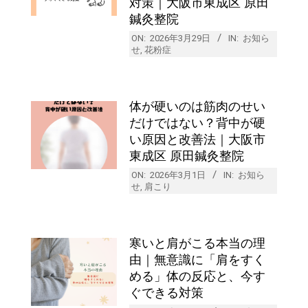
対策｜大阪市東成区 原田
鍼灸整院
ON:
2026年3月29日
IN:
お知ら
せ
,
花粉症
体が硬いのは筋肉のせい
だけではない？背中が硬
い原因と改善法｜大阪市
東成区 原田鍼灸整院
ON:
2026年3月1日
IN:
お知ら
せ
,
肩こり
寒いと肩がこる本当の理
由｜無意識に「肩をすく
める」体の反応と、今す
ぐできる対策