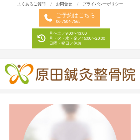
Skip
よくあるご質問
お問合せ
プライバシーポリシー
to
ご予約はこちら
content
06-7504-7565
月〜土／9:00〜13:00
月・火・水・金／16:00〜20:00
日曜・祝日／休診
Primary
Navigation
Menu