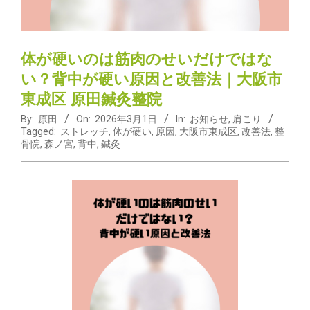
体が硬いのは筋肉のせいだけではな
い？背中が硬い原因と改善法｜大阪市
東成区 原田鍼灸整院
By:
原田
On:
2026年3月1日
In:
お知らせ
,
肩こり
Tagged:
ストレッチ
,
体が硬い
,
原因
,
大阪市東成区
,
改善法
,
整
骨院
,
森ノ宮
,
背中
,
鍼灸