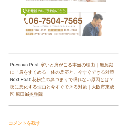
2026-
03-
Previous Post:
寒いと肩がこる本当の理由｜無意識
01
に「肩をすくめる」体の反応と、今すぐできる対策
Next Post:
花粉症の鼻づまりで眠れない原因とは？
夜に悪化する理由と今すぐできる対策｜大阪市東成
区 原田鍼灸整院
コメントを残す